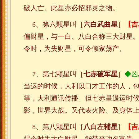
破人亡。此星亦必招邪灵之物。
6、第六颗星叫［
六白武曲星
］
【吉
偏财星，与一白、八白合称三大财星
令时，为失财星，可令倾家荡产。
7、第七颗星叫［
七赤破军星
］
◆凶
当运的时候，大利以口才工作的人，
等，大利通讯传播。但七赤星退运时
影，世界大战。又代表火险、及身体
8、第八颗星叫［
八白左辅星
］
【吉
得令时为太白财星，能带来功名富贵