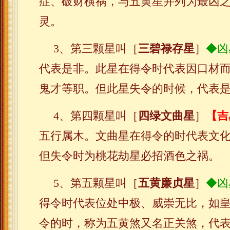
症、破财横祸，与五黄星并列为最凶
灵。
3、第三颗星叫［
三碧禄存星
］
◆凶
代表是非。此星在得令时代表因口材
鬼才等职。但此星失令的时候，代表
4、第四颗星叫［
四绿文曲星
］
【吉
五行属木。文曲星在得令的时代表文
但失令时为桃花劫星必招酒色之祸。
5、第五颗星叫［
五黄廉贞星
］
◆凶
得令时代表位处中极、威崇无比，如
令的时，称为五黄煞又名正关煞，代