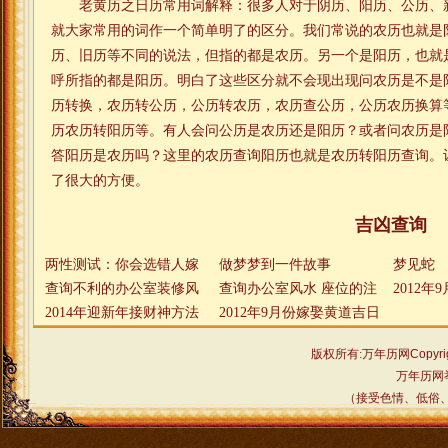
老黄历之日历常用词解释：很多人对于阴历、阳历、公历、
就大家常用的词作一个简单明了的区分。我们常说的农历也就是
历、旧历等不同的说法，但指的都是农历。另一个是阳历，也就
呼所指的都是阳历。明白了这些区分就不会现出现问农历是不是
历转换，农历转公历，公历转农历，农历查公历，公历农历换算
历农历转阳历等。有人会问公历是农历还是阳历？或者问农历是
答阳历是农历吗？这里的农历查询阳历也就是农历转阳历查询。
了很大的方便。
吉凶查询
两性测试：你会选错人嫁
做梦梦到一件故事
梦见蛇
错郎吗(图)
查询不利的办公室装修风
查询办公室风水 座位的注
2012
水
2014年迎新年接财神方法
意事项
2012年9月份嫁娶黄道吉日
简介
版权所有:万年历网
Copyri
万年历网
（接受色情、低俗