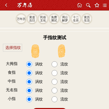
黄道
民俗
免费
周公
十二
黄历
万年历
吉日
文化
测试
解梦
生肖
生活
手指纹测试
选择指纹
大拇指
涡纹
流纹
食指
涡纹
流纹
中指
涡纹
流纹
无名指
涡纹
流纹
小指
涡纹
流纹