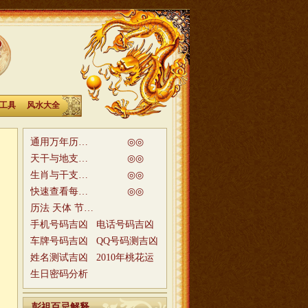
工具
风水大全
通用万年历在线查询
◎
◎
天干与地支年号相配速查
◎
◎
生肖与干支年号相配速查
◎
◎
快速查看每天每时的吉凶
◎
◎
历法 天体 节日 民俗知识库
手机号码吉凶
电话号码吉凶
车牌号码吉凶
QQ号码测吉凶
姓名测试吉凶
2010年桃花运
生日密码分析
彭祖百忌解释