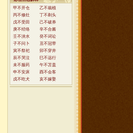
甲不开仓
乙不栽植
丙不修灶
丁不剃头
戊不受田
己不破券
庚不经络
辛不合酱
壬不泱水
癸不词讼
子不问卜
丑不冠带
寅不祭祀
卯不穿井
辰不哭泣
巳不远行
未不服药
午不苫盖
申不安床
酉不会客
戌不吃犬
亥不嫁娶