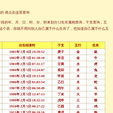
换的
请点击这里查询
子段的年、月、日、时、分、秒来划分12生肖属相查询，干支查询，五
这个表，你就不用问别人自己属于什么生肖了，也知道自己属于什么五
出生结束时
干支
五行
生肖
1901年 2月 4日 19:39:52
庚子
金
鼠
1902年 2月 5日 01:38:10
辛丑
金
牛
1903年 2月 5日 07:31:17
壬寅
水
虎
1904年 2月 5日 13:24:07
癸卯
水
兔
1905年 2月 4日 19:15:49
甲辰
木
龙
1906年 2月 5日 01:03:54
乙巳
木
蛇
1907年 2月 5日 06:58:49
丙午
火
马
1908年 2月 5日 12:47:13
丁未
火
羊
1909年 2月 4日 18:32:31
戊申
土
猴
1910年 2月 5日 00:27:22
己酉
土
鸡
1911年 2月 5日 06:10:16
庚戌
金
狗