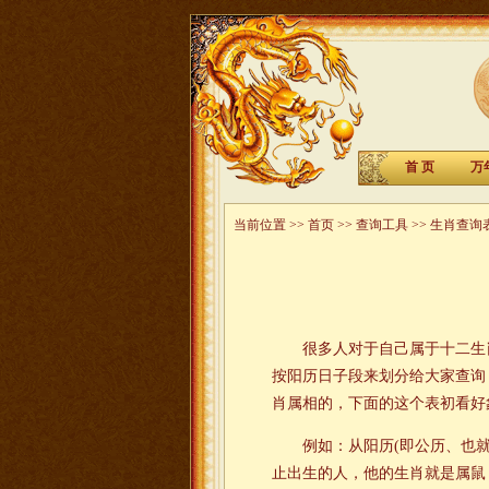
首 页
万
当前位置 >>
首页
>>
查询工具
>> 生肖查询
很多人对于自己属于十二生
按阳历日子段来划分给大家查询
肖属相的，下面的这个表初看好
例如：从阳历(即公历、也就是常说的新
止出生的人，他的生肖就是属鼠，五行