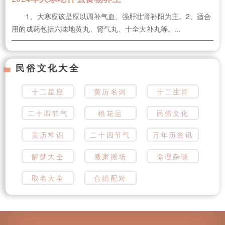
1、大寒应该是应以调补气血、强肝壮肾补阳为主。2、适合
用的成药包括六味地黄丸、肾气丸、十全大补丸等。...
民俗文化大全
十二星座
黄历名词
十二生肖
二十四节气
桃花运
民俗文化
黄历常识
二十四节气
万年历资讯
解梦大全
搬家搬场
命理杂谈
取名大全
合婚配对