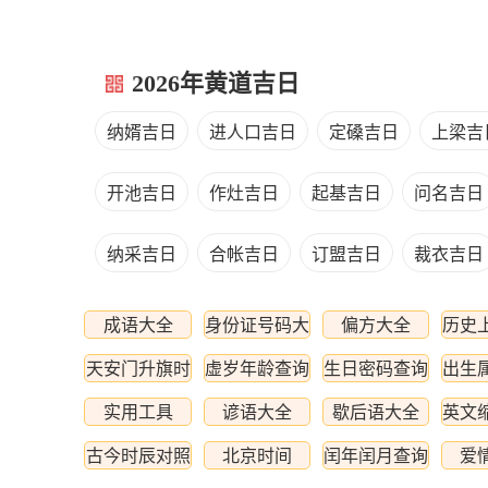
2026年黄道吉日
纳婿吉日
进人口吉日
定磉吉日
上梁吉
开池吉日
作灶吉日
起基吉日
问名吉日
纳采吉日
合帐吉日
订盟吉日
裁衣吉日
成语大全
身份证号码大
偏方大全
历史
全
天安门升旗时
虚岁年龄查询
生日密码查询
出生
间
实用工具
谚语大全
歇后语大全
英文
古今时辰对照
北京时间
闰年闰月查询
爱
表
表