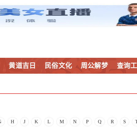
黄道吉日
民俗文化
周公解梦
查询
G
H
J
K
L
M
N
P
Q
R
S