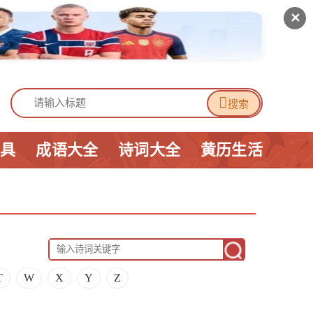
✕

搜索
工具
成语大全
诗词大全
黄历生活
T
W
X
Y
Z