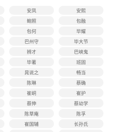
安凤
安熙
鲍照
包融
包何
毕耀
巴州守
毕大节
辨才
巴峡鬼
毕著
班固
晁说之
畅当
陈琳
蔡确
崔峒
崔护
蔡伸
蔡幼学
陈草庵
陈孚
崔国辅
长孙氏