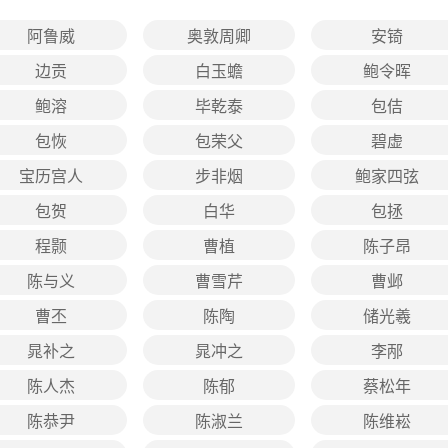
阿鲁威
奥敦周卿
安锜
边贡
白玉蟾
鲍令晖
鲍溶
毕乾泰
包佶
包恢
包荣父
碧虚
宝历宫人
步非烟
鲍家四弦
包贺
白华
包拯
程颢
曹植
陈子昂
陈与义
曹雪芹
曹邺
曹丕
陈陶
储光羲
晁补之
晁冲之
李邴
陈人杰
陈郁
蔡松年
陈恭尹
陈淑兰
陈维崧