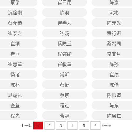
蔡孚
崔日用
陈京
沉佺期
陈羽
沉彬
蔡允恭
崔善为
陈元光
崔泰之
岑羲
程行谌
崔颂
蔡隐丘
蔡希周
崔亘
程弥纶
常非月
崔惠童
崔敏童
陈孙
畅诸
常沂
崔绩
陈朴
蔡挺
陈偕
晁端礼
蔡京
陈师道
查荎
程过
陈东
程先
曹冠
陈居仁
上一页
1
2
3
4
5
6
下一页