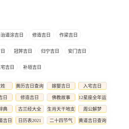
平治道涂吉日
修造吉日
作梁吉日
吉日
冠笄吉日
归宁吉日
安门吉日
入宅吉日
补垣吉日
家姓
黄历吉日查询
嫁娶吉日
入宅吉日
吉日
修造吉日
佛教故事
12星座全年运
程
辞典
古兰经大全
生肖天干地支
周公解梦
相配
黄道吉日
日历表2021
二十四节气
黄道吉日查询