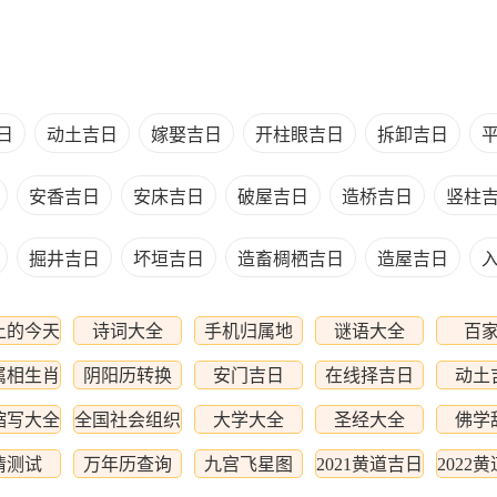
日
动土吉日
嫁娶吉日
开柱眼吉日
拆卸吉日
安香吉日
安床吉日
破屋吉日
造桥吉日
竖柱
掘井吉日
坏垣吉日
造畜椆栖吉日
造屋吉日
上的今天
诗词大全
手机归属地
谜语大全
百
属相生肖
阴阳历转换
安门吉日
在线择吉日
动土
查询
缩写大全
全国社会组织
大学大全
圣经大全
佛学
情测试
万年历查询
九宫飞星图
2021黄道吉日
2022