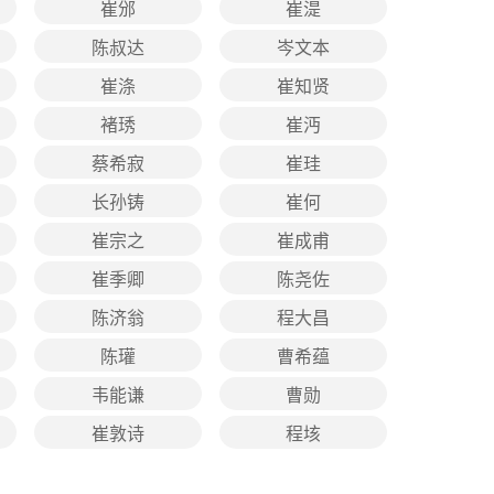
崔邠
崔湜
陈叔达
岑文本
崔涤
崔知贤
褚琇
崔沔
蔡希寂
崔珪
长孙铸
崔何
崔宗之
崔成甫
崔季卿
陈尧佐
陈济翁
程大昌
陈瓘
曹希蕴
韦能谦
曹勋
崔敦诗
程垓