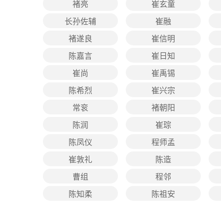
褚亮
崔玄童
长孙佐辅
崔融
褚遂良
崔信明
陈嘉言
崔日知
崔尚
崔禹锡
陈希烈
崔兴宗
常衮
褚朝阳
陈润
崔琮
陈凤仪
程师孟
崔敦礼
陈造
曹组
程邻
陈知柔
陈祖安