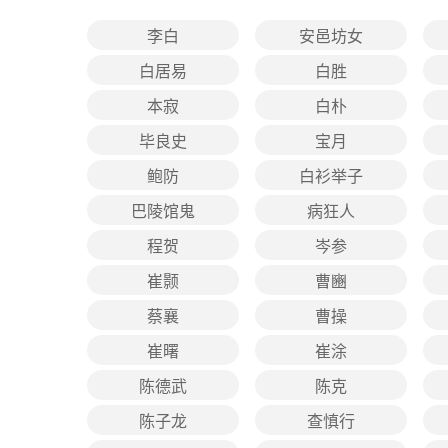
李白
安邑坊女
白居易
白胜
本寂
白朴
毕良史
宝月
鲍防
白衫举子
巴陵馆鬼
病狂人
程贺
岑参
崔颢
曹豳
蔡襄
曹操
崔曙
崔涂
陈德武
陈克
陈子龙
查慎行