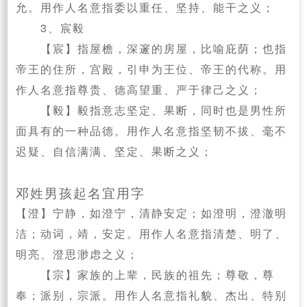
允。用作人名意指委以重任、坚持、能干之义；
3、宸毅
【宸】指屋檐，深邃的房屋，比喻庇荫；也指
帝王的住所，宫殿，引申为王位、帝王的代称。用
作人名意指尊贵、德高望重、严于律己之义；
【毅】毅指意志坚定、果断，同时也是男性所
面具有的一种品德。用作人名意指坚韧不拔、毫不
迟疑、自信满满、坚定、果断之义；
邓姓男孩起名宜用字
【澄】宁静，如澄宁，清静安定；如澄明，澄澈明
洁；动词，靖，安定。用作人名意指清楚、明了、
明亮、澄思渺虑之义；
【宗】家族的上辈，民族的祖先；尊敬，尊
奉；派别，宗派。用作人名意指礼貌、杰出、特别