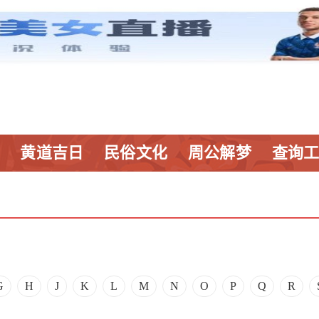
黄道吉日
民俗文化
周公解梦
查询
G
H
J
K
L
M
N
O
P
Q
R