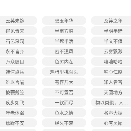
云英未嫁
碧玉年华
及笄之年
得见青天
半亩方塘
半明半暗
石邑深涧
半死半活
半文不值
永不言弃
密不透风
云雾飘渺
万众瞩目
色厉内茬
嘻嘻哈哈
韩信点兵
鸡蛋里挑骨头
宅心仁厚
难以言喻
有容乃大
知人者智
披蓑戴笠
不可置否
天圆地方
疾步如飞
一饮而尽
物以类聚，人以群分
年老体弱
鱼水之情
名声大振
焦躁不安
经久不衰
心有灵犀