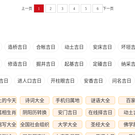
上一页
1
2
3
4
5
6
下一页
造桥吉日
合帐吉日
动土吉日
安床吉日
坏垣
修造吉日
掘井吉日
起基吉日
定磉吉日
纳采
吉日
进人口吉日
开柱眼吉日
安香吉日
问名吉日
上的今天
诗词大全
手机归属地
谜语大全
百
属相生肖
阴阳历转换
安门吉日
在线择吉日
动土
查询
缩写大全
全国社会组织
大学大全
圣经大全
佛学