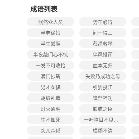
成语列表
泯然众人矣
势在必得
半老徐娘
问一得三
半生尝胆
蔡邕救琴
半夜敲门心不惊
伴风搭雨
一发不可收拾
血本无归
满门抄斩
失败乃成功之母
男才女貌
引婴投江
胡编乱造
鬼斧神功
灯火通明
股肱之臣
生不如死
一叶障目不见泰山
突兀森郁
模糊不清