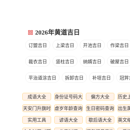
2026年黄道吉日
订盟吉日
上梁吉日
开池吉日
作梁吉日
裁衣吉日
竖柱吉日
纳婿吉日
破屋吉日
平治道涂吉日
拆卸吉日
补垣吉日
冠笄
成语大全
身份证号码大
偏方大全
历史
全
天安门升旗时
虚岁年龄查询
生日密码查询
出生
间
实用工具
谚语大全
歇后语大全
英文