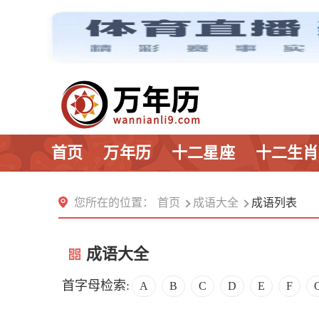
首页
万年历
十二星座
十二生肖
您所在的位置：
首页
成语大全
成语列表
成语大全
首字母检索:
A
B
C
D
E
F