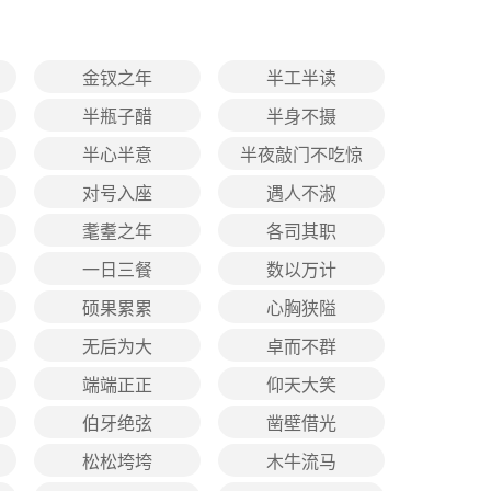
金钗之年
半工半读
半瓶子醋
半身不摄
半心半意
半夜敲门不吃惊
对号入座
遇人不淑
耄耋之年
各司其职
一日三餐
数以万计
硕果累累
心胸狭隘
无后为大
卓而不群
端端正正
仰天大笑
伯牙绝弦
凿壁借光
松松垮垮
木牛流马