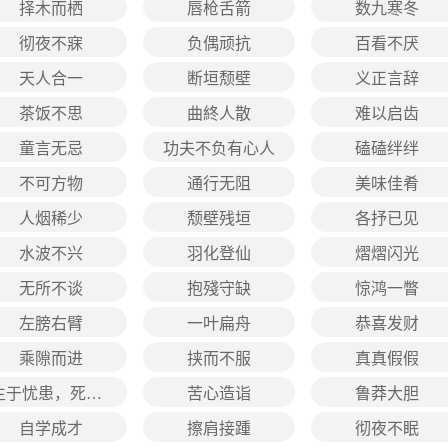
择木而栖
唇枪舌箭
数九寒冬
彻夜不寐
负偶顽抗
百看不厌
天人合一
断垣颓壁
义正言辞
茶饭不思
曲終人散
难以启齿
童言无忌
功夫不负有心人
磕磕绊绊
不可方物
通行无阻
美味佳肴
人烟稀少
颓壁残垣
各抒已见
水波不兴
羽化登仙
熠熠闪光
无所不谈
抱殘守缺
惊鸿一瞥
左膀右臂
一叶扁舟
恭喜发财
乘隙而进
挟而不服
真真假假
生于忧患，死于安乐
苦心造诣
鲁莽大胆
自学成才
擦肩接踵
彻夜不眠