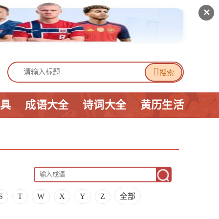
✕

搜索
工具
成语大全
诗词大全
黄历生活
S
T
W
X
Y
Z
全部