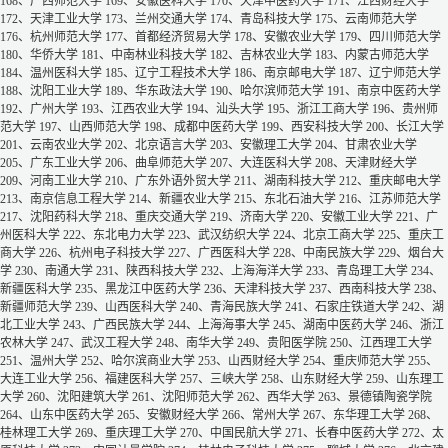
168、广西师范大学
169、安徽医科大学
170、天津中医药大学
171、江西财经大学
172、天津工业大学
173、兰州交通大学
174、青岛科技大学
175、云南师范大学
176、杭州师范大学
177、首都经济贸易大学
178、安徽农业大学
179、四川师范大学
180、华侨大学
181、中南林业科技大学
182、吉林农业大学
183、内蒙古师范大学
184、温州医科大学
185、辽宁工程技术大学
186、南京邮电大学
187、辽宁师范大学
188、沈阳工业大学
189、华东政法大学
190、哈尔滨师范大学
191、南京中医药大学
192、广州大学
193、江西农业大学
194、汕头大学
195、浙江工商大学
196、贵州师
范大学
197、山西师范大学
198、成都中医药大学
199、西安科技大学
200、长江大学
201、云南农业大学
202、北京语言大学
203、安徽理工大学
204、甘肃农业大学
205、广东工业大学
206、曲阜师范大学
207、大连医科大学
208、天津财经大学
209、河南工业大学
210、广东外语外贸大学
211、湖南科技大学
212、重庆邮电大学
213、南京信息工程大学
214、新疆农业大学
215、东北石油大学
216、江苏师范大学
217、沈阳药科大学
218、重庆交通大学
219、济南大学
220、安徽工业大学
221、广
州医科大学
222、东北电力大学
223、武汉纺织大学
224、北京工商大学
225、重庆工
商大学
226、杭州电子科技大学
227、广西医科大学
228、中南民族大学
229、烟台大
学
230、南通大学
231、陕西科技大学
232、上海海洋大学
233、青岛理工大学
234、
新疆医科大学
235、黑龙江中医药大学
236、天津科技大学
237、西南科技大学
238、
新疆师范大学
239、山西医科大学
240、青海民族大学
241、石家庄铁道大学
242、湖
北工业大学
243、广西民族大学
244、上海海事大学
245、湖南中医药大学
246、浙江
农林大学
247、武汉工程大学
248、南华大学
249、贵阳医学院
250、江西理工大学
251、温州大学
252、哈尔滨商业大学
253、山西财经大学
254、重庆师范大学
255、
大连工业大学
256、福建医科大学
257、三峡大学
258、山东财经大学
259、山东理工
大学
260、沈阳建筑大学
261、沈阳师范大学
262、西华大学
263、景德镇陶瓷学院
264、山东中医药大学
265、安徽财经大学
266、常州大学
267、东华理工大学
268、
桂林理工大学
269、重庆理工大学
270、中国民航大学
271、长春中医药大学
272、太