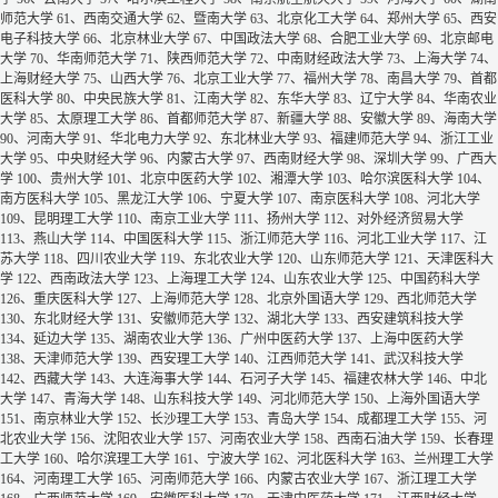
师范大学
61、西南交通大学
62、暨南大学
63、北京化工大学
64、郑州大学
65、西安
电子科技大学
66、北京林业大学
67、中国政法大学
68、合肥工业大学
69、北京邮电
大学
70、华南师范大学
71、陕西师范大学
72、中南财经政法大学
73、上海大学
74、
上海财经大学
75、山西大学
76、北京工业大学
77、福州大学
78、南昌大学
79、首都
医科大学
80、中央民族大学
81、江南大学
82、东华大学
83、辽宁大学
84、华南农业
大学
85、太原理工大学
86、首都师范大学
87、新疆大学
88、安徽大学
89、海南大学
90、河南大学
91、华北电力大学
92、东北林业大学
93、福建师范大学
94、浙江工业
大学
95、中央财经大学
96、内蒙古大学
97、西南财经大学
98、深圳大学
99、广西大
学
100、贵州大学
101、北京中医药大学
102、湘潭大学
103、哈尔滨医科大学
104、
南方医科大学
105、黑龙江大学
106、宁夏大学
107、南京医科大学
108、河北大学
109、昆明理工大学
110、南京工业大学
111、扬州大学
112、对外经济贸易大学
113、燕山大学
114、中国医科大学
115、浙江师范大学
116、河北工业大学
117、江
苏大学
118、四川农业大学
119、东北农业大学
120、山东师范大学
121、天津医科大
学
122、西南政法大学
123、上海理工大学
124、山东农业大学
125、中国药科大学
126、重庆医科大学
127、上海师范大学
128、北京外国语大学
129、西北师范大学
130、东北财经大学
131、安徽师范大学
132、湖北大学
133、西安建筑科技大学
134、延边大学
135、湖南农业大学
136、广州中医药大学
137、上海中医药大学
138、天津师范大学
139、西安理工大学
140、江西师范大学
141、武汉科技大学
142、西藏大学
143、大连海事大学
144、石河子大学
145、福建农林大学
146、中北
大学
147、青海大学
148、山东科技大学
149、河北师范大学
150、上海外国语大学
151、南京林业大学
152、长沙理工大学
153、青岛大学
154、成都理工大学
155、河
北农业大学
156、沈阳农业大学
157、河南农业大学
158、西南石油大学
159、长春理
工大学
160、哈尔滨理工大学
161、宁波大学
162、河北医科大学
163、兰州理工大学
164、河南理工大学
165、河南师范大学
166、内蒙古农业大学
167、浙江理工大学