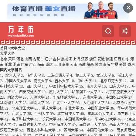
✕
首页
>
大学大全
大学大全
北京
天津
河北
山西
内蒙古
辽宁
吉林
黑龙江
上海
江苏
浙江
安徽
福建
江西
山东
河
南
湖北
湖南
广东
广西
海南
重庆
四川
贵州
云南
西藏
陕西
甘肃
青海
宁夏
新疆
香港
国内大学排名
1、北京大学
2、清华大学
3、上海交通大学
4、复旦大学
5、武汉大学
6、浙江大学
7、中国人民大学
8、南京大学
9、吉林大学
10、中山大学
11、北京师范大学
12、华
中科技大学
13、四川大学
14、中国科学技术大学
15、南开大学
16、山东大学
17、中
南大学
18、西安交通大学
19、厦门大学
20、哈尔滨工业大学
21、北京航空航天大学
22、同济大学
23、天津大学
24、华东师范大学
25、东南大学
26、中国农业大学
27、
华南理工大学
28、湖南大学
29、西北工业大学
30、大连理工大学
31、北京协和医学
院
32、北京理工大学
33、重庆大学
34、东北大学
35、中国矿业大学
36、华中师范大
学
37、西北大学
38、兰州大学
39、北京科技大学
40、东北师范大学
41、华东理工大
学
42、电子科技大学
43、长安大学
44、中国地质大学
45、华中农业大学
46、北京交
通大学
47、南京农业大学
48、中国海洋大学
49、南京理工大学
50、西南大学
51、武
汉理工大学
52、西北农林科技大学
53、苏州大学
54、中国石油大学
55、南京师范大
学
56、云南大学
57、哈尔滨工程大学
58、南京航空航天大学
59、河海大学
60、湖南