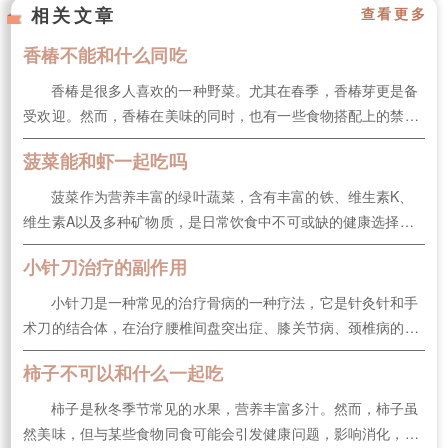
相关文章
查看更多
香椿不能和什么同吃
香椿是很多人喜欢的一种野菜。尤其在春季，香椿芽更是备
受欢迎。然而，香椿在美味的同时，也有一些食物搭配上的禁
忌，不恰当的搭配可能会影响健康或营养吸收。那么，香椿不能
菠菜能和虾一起吃吗
和哪些食物同吃呢？下面我们一起来了解一下。香椿不能和什么
同吃1.不能与富含钙的食物同吃香椿中含有较高的草酸，而草酸
菠菜作为营养丰富的绿叶蔬菜，含有丰富的铁、维生素K、
会与钙结合形成草酸钙，影...
维生素A以及多种矿物质，是日常饮食中不可或缺的健康选择。
虾作为一种优质的海鲜，不仅味道鲜美，还富含蛋白质。那么，
小针刀治疗的副作用
菠菜能和虾一起吃吗？下面，一起来看看吧！菠菜能和虾一起吃
吗一般情况下，菠菜能和虾一起食用。虾富含高质量的蛋白质、
小针刀是一种常见的治疗骨病的一种疗法，它是针灸针和手
微量元素和矿物质，而菠菜...
术刀的结合体，在治疗腰椎间盘突出症、膝关节病、颈椎病的各
种疗法中，小针刀可谓是比较传奇的一个疗法了。那么小针刀治
柿子不可以和什么一起吃
疗的副作用有哪些？小针刀治疗是什么原理？下面一起来看看
吧。小针刀治疗的副作用1、引起感染小针刀属于一种有创操
柿子是秋冬季节常见的水果，营养丰富多汁。然而，柿子虽
作，需要穿破皮肤，容易引起感...
然美味，但与某些食物同食可能会引发健康问题，影响消化，甚