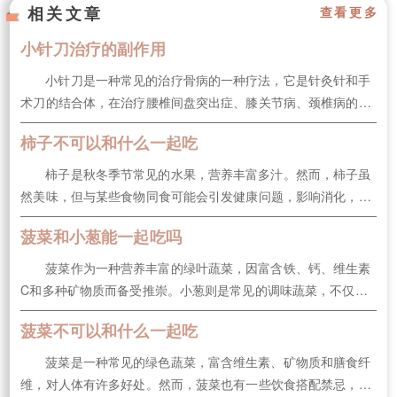
相关文章
查看更多
小针刀治疗的副作用
小针刀是一种常见的治疗骨病的一种疗法，它是针灸针和手
术刀的结合体，在治疗腰椎间盘突出症、膝关节病、颈椎病的各
种疗法中，小针刀可谓是比较传奇的一个疗法了。那么小针刀治
柿子不可以和什么一起吃
疗的副作用有哪些？小针刀治疗是什么原理？下面一起来看看
吧。小针刀治疗的副作用1、引起感染小针刀属于一种有创操
柿子是秋冬季节常见的水果，营养丰富多汁。然而，柿子虽
作，需要穿破皮肤，容易引起感...
然美味，但与某些食物同食可能会引发健康问题，影响消化，甚
至导致身体不适。那么，柿子不可以和哪些食物一起吃呢？接下
菠菜和小葱能一起吃吗
来，我们一起来了解一下柿子的饮食禁忌吧。柿子不可以和什么
一起吃1.螃蟹柿子与螃蟹同食容易引起胃肠不适。螃蟹性寒，而
菠菜作为一种营养丰富的绿叶蔬菜，因富含铁、钙、维生素
柿子也属寒性食物，两者...
C和多种矿物质而备受推崇。小葱则是常见的调味蔬菜，不仅味
道鲜美，还含有丰富的维生素和矿物质。那么，菠菜和小葱是否
菠菜不可以和什么一起吃
可以一起食用呢？下面，将为大家详细解答。菠菜和小葱能一起
吃吗菠菜和小葱能一起吃。菠菜富含维生素和矿物质，小葱富含
菠菜是一种常见的绿色蔬菜，富含维生素、矿物质和膳食纤
维生素和硫化物等成分，两...
维，对人体有许多好处。然而，菠菜也有一些饮食搭配禁忌，如