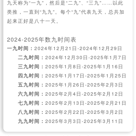
九天称为“一九”，然后是“二九”、“三九”……以此
类推，一直到“九九”。每个“九”代表九天，总共加
起来正好是八十一天。
2024-2025年数九时间表
一九时间：
2024年12月21日-2024年12月29日
二九时间：
2024年12月30日-2025年1月7日
三九时间：
2025年1月8日-2025年1月16日
四九时间：
2025年1月17日-2025年1月25日
五九时间：
2025年1月26日-2025年2月3日
六九时间：
2025年2月4日-2025年2月12日
七九时间：
2025年2月13日-2025年2月21日
八九时间：
2025年2月22日-2025年3月2日
九九时间：
2025年3月3日-2025年3月11日