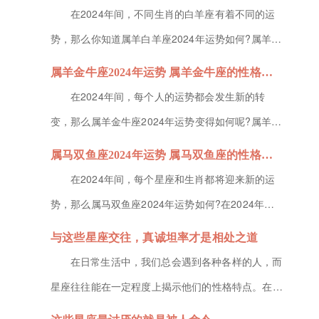
却常被忽视，他们就是那些总是替人操心还不被理解
在2024年间，不同生肖的白羊座有着不同的运
的星座。处女座处女座的人心思细腻，善于观察和分
势，那么你知道属羊白羊座2024年运势如何?属羊的
析。他们总是能敏锐地察觉到身边人的需求和困扰，
白羊座在2024年的工作期间，能够得到领导的重
属羊金牛座2024年运势 属羊金牛座的性格特征
并试图为他们提供最佳的解决方...
视，并获得升职加薪的机会，所以在财富方面也是比
在2024年间，每个人的运势都会发生新的转
较理想的，那么下面就由小编为大家带来属羊白羊座
变，那么属羊金牛座2024年运势变得如何呢?属羊的
的性格特征的解析，感兴趣就关注下吧。属羊白羊座
金牛座在2024年里的整体运势不错，但也需要面临
属马双鱼座2024年运势 属马双鱼座的性格特征
2024年运势1、事业...
很多考验与机会，在财运方面也需要提防投资失败以
在2024年间，每个星座和生肖都将迎来新的运
及过度消费，接下来小编就为各位小伙伴带来属羊金
势，那么属马双鱼座2024年运势如何?在2024年里
牛座的性格特征的介绍，不要错过了。属羊金牛座
属马的双鱼座在事业方面充满着机遇，所有的付出都
与这些星座交往，真诚坦率才是相处之道
2024年运势1、事业运...
能得到认可，可能会迎来事业的巅峰期，那么接下来
在日常生活中，我们总会遇到各种各样的人，而
就由小编为大家带来属马双鱼座的性格特征的解析，
星座往往能在一定程度上揭示他们的性格特点。在与
希望能帮助到各位小伙伴!属马双鱼座2024年运势
特定星座交往时，你会发现，真诚与坦率才是与他们