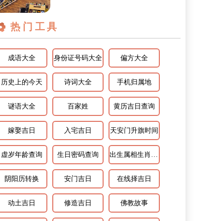
你知道属羊巨蟹座2024年运势如何吗...
热门工具
成语大全
身份证号码大全
偏方大全
历史上的今天
诗词大全
手机归属地
谜语大全
百家姓
黄历吉日查询
嫁娶吉日
入宅吉日
天安门升旗时间
虚岁年龄查询
生日密码查询
出生属相生肖查询
阴阳历转换
安门吉日
在线择吉日
动土吉日
修造吉日
佛教故事