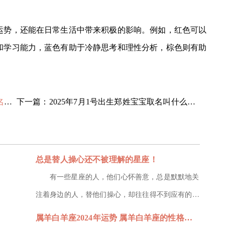
势，还能在日常生活中带来积极的影响。例如，红色可以
和学习能力，蓝色有助于冷静思考和理性分析，棕色则有助
荐
下一篇：2025年7月1号出生郑姓宝宝取名叫什么好名字推荐
总是替人操心还不被理解的星座！
有一些星座的人，他们心怀善意，总是默默地关
注着身边的人，替他们操心，却往往得不到应有的理
解和感激。他们的善意如同夜空中最亮的星，虽璀璨
属羊白羊座2024年运势 属羊白羊座的性格特征