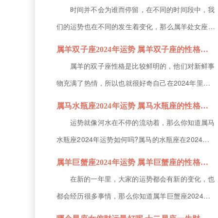
运势极佳，虽然无法大富大贵，但能够获得小财，那
时间并不会为谁而停留，在不同的时间段中，我
么下面就由小编为大家带来属羊狮子座的性格特征的
们的运势也在不同的发生着变化，那么属羊处女座
解析，感兴趣就关注下吧。属羊狮子座2024年运势
2024年运势如何?属羊的处女座在2024年里的事业
属羊双子座2024年运势 属羊双子座的性格特征
1、事业运势狮子座的属羊...
发展较为明朗，并且财运的走向也很不错，那么接下
属羊的双子座性格是比较鲜明的，他们对新鲜事
来就由小编为大家带来属羊处女座的性格特征的解
物充满了热情，所以也就很好奇自己在2024年里的
析，希望能帮助到各位小伙伴!属羊处女座2024年运
运势情况，那么你知道属羊双子座2024年运势如何
属马水瓶座2024年运势 属马水瓶座的性格特征
势1、事业运势处女座的...
吗?属羊的双子座在2024年里不仅财运不稳定，在感
运势就像河水在不停的流动着，那么你知道属马
情方面也会面临很多复杂的局面，接下来小编就为各
水瓶座2024年运势如何吗?属马的水瓶座在2024年
位小伙伴带来属羊双子座的性格特征的介绍，不要错
里的整体运势不错，但其中他们的感情运势起伏较
属羊巨蟹座2024年运势 属羊巨蟹座的性格特征
过了。属羊双子座20...
大，想要脱单可以选择在上半年进行，下半年的机会
在新的一年里，大家的运势都会有新的变化，也
不大，那么下面就由小编为大家带来属马水瓶座的性
都会经历很多事情，那么你知道属羊巨蟹座2024年
格特征的解析，感兴趣就关注下吧。属马水瓶座
运势如何吗?属羊的巨蟹座在2024年里，不仅在事业