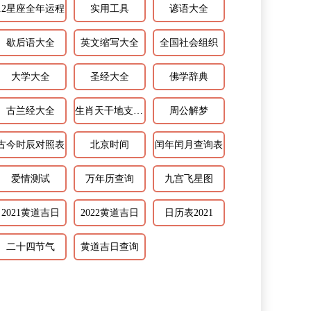
12星座全年运程
实用工具
谚语大全
歇后语大全
英文缩写大全
全国社会组织
大学大全
圣经大全
佛学辞典
古兰经大全
生肖天干地支相配
周公解梦
古今时辰对照表
北京时间
闰年闰月查询表
爱情测试
万年历查询
九宫飞星图
2021黄道吉日
2022黄道吉日
日历表2021
二十四节气
黄道吉日查询