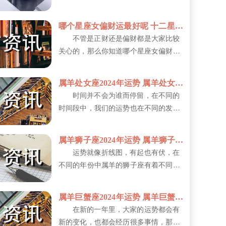
心，却往往得不到应有的理解和感激。
他...
哪个星座女偏财运最好呢 十二星座一生财运排行榜
不管是正财还是偏财都是大家比较
关心的，那么你知道哪个星座女偏财运
最好呢?偏财运通常指意外之财或通过
非...
属羊处女座2024年运势 属羊处女座的性格特征
时间并不会为谁而停留，在不同的
时间段中，我们的运势也在不同的发生
着变化，那么属羊处女座2024年运势...
属羊狮子座2024年运势 属羊狮子座的性格特征
运势就像折线图，有起也有伏，在
不同的年份中属羊的狮子座有着不同的
运势，那么属羊狮子座2024年运势如...
属羊巨蟹座2024年运势 属羊巨蟹座的性格特征
在新的一年里，大家的运势都会有
新的变化，也都会经历很多事情，那么