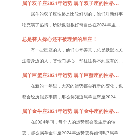
属羊双子座2024年运势 属羊双子座的性格特征
1、事业运势在20...
来，让我们深入了解一下五个最不喜欢被人命令的星
属羊的双子座性格是比较鲜明的，他们对新鲜事
座。天秤座天秤座的人追求和谐与平衡，他们擅长通
物充满了热情，所以也就很好奇自己在2024年里的
过沟通和协商来解决问题。因此，被人命令对他们来
运势情况，那么你知道属羊双子座2024年运势如何
总是替人操心还不被理解的星座！
说是一种破坏和谐的行为。天秤...
吗?属羊的双子座在2024年里不仅财运不稳定，在感
有一些星座的人，他们心怀善意，总是默默地关
情方面也会面临很多复杂的局面，接下来小编就为各
注着身边的人，替他们操心，却往往得不到应有的理
位小伙伴带来属羊双子座的性格特征的介绍，不要错
解和感激。他们的善意如同夜空中最亮的星，虽璀璨
属羊巨蟹座2024年运势 属羊巨蟹座的性格特征
过了。属羊双子座20...
却常被忽视，他们就是那些总是替人操心还不被理解
在新的一年里，大家的运势都会有新的变化，也
的星座。处女座处女座的人心思细腻，善于观察和分
都会经历很多事情，那么你知道属羊巨蟹座2024年
析。他们总是能敏锐地察觉到身边人的需求和困扰，
运势如何吗?属羊的巨蟹座在2024年里，不仅在事业
属羊金牛座2024年运势 属羊金牛座的性格特征
并试图为他们提供最佳的解决方...
上会获得贵人的协助，财运也会变好，存款越来越
在2024年间，每个人的运势都会发生新的转
多，接下来小编就为各位小伙伴带来属羊巨蟹座的性
变，那么属羊金牛座2024年运势变得如何呢?属羊的