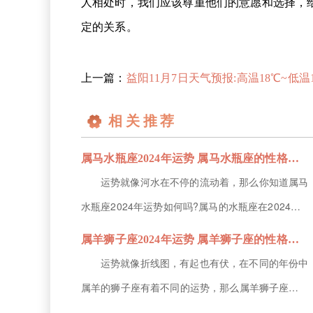
人相处时，我们应该尊重他们的意愿和选择，
定的关系。
上一篇：
益阳11月7日天气预报:高温18℃~低温11℃，阴，不会
相关推荐
属马水瓶座2024年运势 属马水瓶座的性格特征
运势就像河水在不停的流动着，那么你知道属马
水瓶座2024年运势如何吗?属马的水瓶座在2024年
里的整体运势不错，但其中他们的感情运势起伏较
属羊狮子座2024年运势 属羊狮子座的性格特征
大，想要脱单可以选择在上半年进行，下半年的机会
运势就像折线图，有起也有伏，在不同的年份中
不大，那么下面就由小编为大家带来属马水瓶座的性
属羊的狮子座有着不同的运势，那么属羊狮子座
格特征的解析，感兴趣就关注下吧。属马水瓶座
2024年运势如何呢?属羊的狮子座在2024年里事业