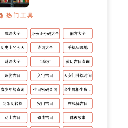
你知道属羊巨蟹座2024年运势如何吗...
热门工具
成语大全
身份证号码大全
偏方大全
历史上的今天
诗词大全
手机归属地
谜语大全
百家姓
黄历吉日查询
嫁娶吉日
入宅吉日
天安门升旗时间
虚岁年龄查询
生日密码查询
出生属相生肖查询
阴阳历转换
安门吉日
在线择吉日
动土吉日
修造吉日
佛教故事