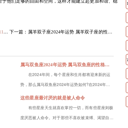
给予他们足够的自由和空间，这样才能建立起更加和谐、稳
下雨
下一篇：属羊双子座2024年运势 属羊双子座的性格特征
属马双鱼座2024年运势 属马双鱼座的性格特征
在2024年间，每个星座和生肖都将迎来新的运
势，那么属马双鱼座2024年运势如何?在2024年里
属马的双鱼座在事业方面充满着机遇，所有的付出都
这些星座最讨厌的就是被人命令
能得到认可，可能会迎来事业的巅峰期，那么接下来
有些星座天生就喜欢掌控一切，而有些星座则极
就由小编为大家带来属马双鱼座的性格特征的解析，
度厌恶被人命令。对于那些不喜欢被束缚、渴望自由
希望能帮助到各位小伙伴!属马双鱼座2024年运势
和独立的人来说，命令往往是一种沉重的枷锁。接下