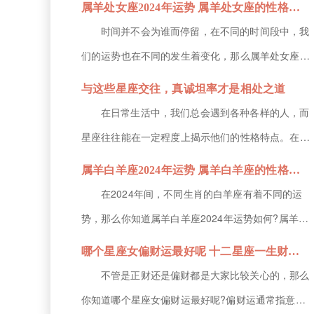
属羊处女座2024年运势 属羊处女座的性格特征
2024年运势1、事业运势水...
运势极佳，虽然无法大富大贵，但能够获得小财，那
时间并不会为谁而停留，在不同的时间段中，我
么下面就由小编为大家带来属羊狮子座的性格特征的
们的运势也在不同的发生着变化，那么属羊处女座
解析，感兴趣就关注下吧。属羊狮子座2024年运势
2024年运势如何?属羊的处女座在2024年里的事业
与这些星座交往，真诚坦率才是相处之道
1、事业运势狮子座的属羊...
发展较为明朗，并且财运的走向也很不错，那么接下
在日常生活中，我们总会遇到各种各样的人，而
来就由小编为大家带来属羊处女座的性格特征的解
星座往往能在一定程度上揭示他们的性格特点。在与
析，希望能帮助到各位小伙伴!属羊处女座2024年运
特定星座交往时，你会发现，真诚与坦率才是与他们
属羊白羊座2024年运势 属羊白羊座的性格特征
势1、事业运势处女座的...
相处的最佳方式。这些星座以其独特的性格特质，对
在2024年间，不同生肖的白羊座有着不同的运
交往中的真诚与坦率有着特别的期待和要求，接下
势，那么你知道属羊白羊座2024年运势如何?属羊的
来，让我们一起看看这些星座都是哪几个吧！双子座
白羊座在2024年的工作期间，能够得到领导的重
哪个星座女偏财运最好呢 十二星座一生财运排行榜
双子座的人机智聪明，善于言辞，...
视，并获得升职加薪的机会，所以在财富方面也是比
不管是正财还是偏财都是大家比较关心的，那么
较理想的，那么下面就由小编为大家带来属羊白羊座
你知道哪个星座女偏财运最好呢?偏财运通常指意外