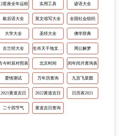
12星座全年运程
实用工具
谚语大全
歇后语大全
英文缩写大全
全国社会组织
大学大全
圣经大全
佛学辞典
古兰经大全
生肖天干地支相配
周公解梦
古今时辰对照表
北京时间
闰年闰月查询表
爱情测试
万年历查询
九宫飞星图
2021黄道吉日
2022黄道吉日
日历表2021
二十四节气
黄道吉日查询