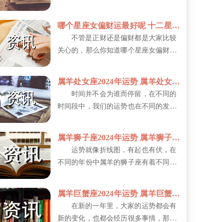
心，却往往得不到应有的理解和感激。
他...
哪个星座女偏财运最好呢 十二星座一生财运排行榜
不管是正财还是偏财都是大家比较
关心的，那么你知道哪个星座女偏财运
最好呢?偏财运通常指意外之财或通过
非...
属羊处女座2024年运势 属羊处女座的性格特征
时间并不会为谁而停留，在不同的
时间段中，我们的运势也在不同的发生
着变化，那么属羊处女座2024年运势...
属羊狮子座2024年运势 属羊狮子座的性格特征
运势就像折线图，有起也有伏，在
不同的年份中属羊的狮子座有着不同的
运势，那么属羊狮子座2024年运势如...
属羊巨蟹座2024年运势 属羊巨蟹座的性格特征
在新的一年里，大家的运势都会有
新的变化，也都会经历很多事情，那么