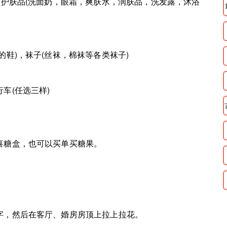
护肤品(洗面奶，眼霜，爽肤水，润肤品，洗发露，沐浴
鞋)，袜子(丝袜，棉袜等各类袜子)
(任选三样)
糖盒，也可以买单买糖果。
，然后在客厅、婚房房顶上拉上拉花。