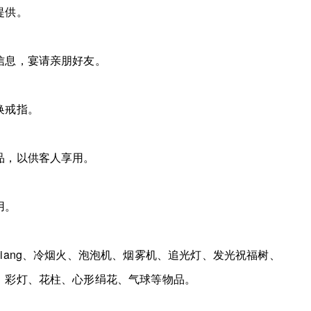
提供。
息，宴请亲朋好友。
换戒指。
，以供客人享用。
用。
ang、冷烟火、泡泡机、烟雾机、追光灯、发光祝福树、
、彩灯、花柱、心形绢花、气球等物品。