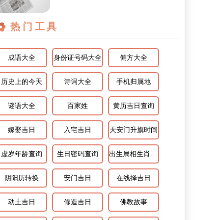
你知道属羊巨蟹座2024年运势如何吗...
热门工具
成语大全
身份证号码大全
偏方大全
历史上的今天
诗词大全
手机归属地
谜语大全
百家姓
黄历吉日查询
嫁娶吉日
入宅吉日
天安门升旗时间
虚岁年龄查询
生日密码查询
出生属相生肖查询
阴阳历转换
安门吉日
在线择吉日
动土吉日
修造吉日
佛教故事