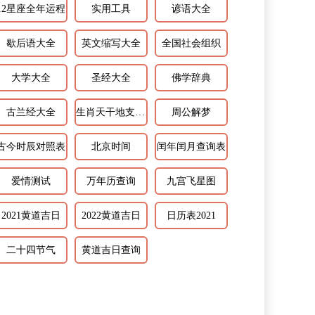
12星座全年运程
实用工具
谚语大全
歇后语大全
英文缩写大全
全国社会组织
大学大全
圣经大全
佛学辞典
古兰经大全
生肖天干地支相配
周公解梦
古今时辰对照表
北京时间
闰年闰月查询表
爱情测试
万年历查询
九宫飞星图
2021黄道吉日
2022黄道吉日
日历表2021
二十四节气
黄道吉日查询