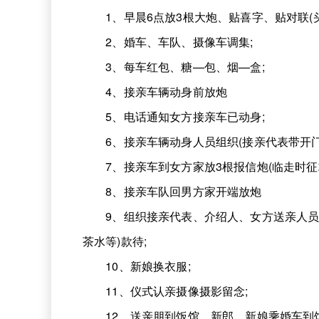
1、早晨6点放3根大炮、贴喜字、贴对联(头
2、婚车、车队、摄像车调集;
3、每车红包、糖—包、烟—盒;
4、接亲车辆动身前放炮
5、电话通知女方接亲车已动身;
6、接亲车辆动身人员组织(接亲代表带开门钱
7、接亲车到女方家放3根报信炮(临走时征求
8、接亲车队回男方家开端放炮
9、组织接亲代表、介绍人、女方送亲人员休
茶水等)款待;
10、新娘换衣服;
11、仪式认亲摄像摄影留念;
12、送亲朋到饭馆，新郎、新娘乘婚车到饭