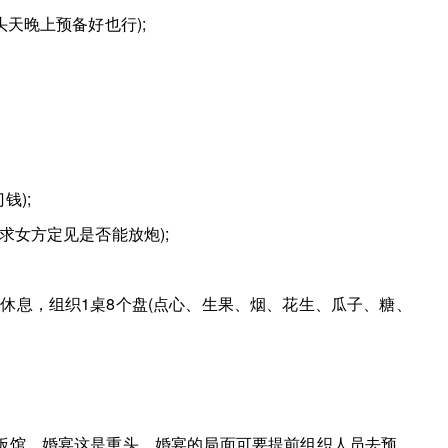
天晚上预备好也行);
);
女方定见是否能放炮);
息，组织1桌8个盘(点心、生果、烟、花生、瓜子、糖、
馆，婚宴这是重头。婚宴的局面可要提前组织人员去预