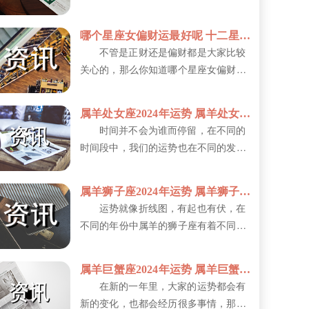
心，却往往得不到应有的理解和感激。
他...
哪个星座女偏财运最好呢 十二星座一生财运排行榜
不管是正财还是偏财都是大家比较
关心的，那么你知道哪个星座女偏财运
最好呢?偏财运通常指意外之财或通过
非...
属羊处女座2024年运势 属羊处女座的性格特征
时间并不会为谁而停留，在不同的
时间段中，我们的运势也在不同的发生
着变化，那么属羊处女座2024年运势...
属羊狮子座2024年运势 属羊狮子座的性格特征
运势就像折线图，有起也有伏，在
不同的年份中属羊的狮子座有着不同的
运势，那么属羊狮子座2024年运势如...
属羊巨蟹座2024年运势 属羊巨蟹座的性格特征
在新的一年里，大家的运势都会有
新的变化，也都会经历很多事情，那么