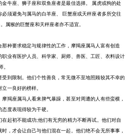
金牛座、狮子座和双鱼座者是最佳选择。 属虎或狗的处
你必须避免与属马的白羊座、 巨蟹座或天秤座者多所交往
)。属猴的巨蟹座和天秤座者亦不适宜。
那种要求稳定与规律性的工作，摩羯座属马人富有创造
的职业有医护人员、科学家、厨师、兽医、工匠、衣料设计
师。
受到限制。他们个性善良，常无微不至地照顾较其不幸的
树立一良好的榜样。
摩羯座属马人看来脾气暴躁，甚至对周遭的人有些蛮横，
的态度表现得较为干硬。
在起初不能成功;他们有无穷的精力不断再试。他们对自
就时，才会让自己与他们混在一起。他们绝不会无所事事，