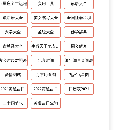
12星座全年运程
实用工具
谚语大全
歇后语大全
英文缩写大全
全国社会组织
大学大全
圣经大全
佛学辞典
古兰经大全
生肖天干地支相配
周公解梦
古今时辰对照表
北京时间
闰年闰月查询表
爱情测试
万年历查询
九宫飞星图
2021黄道吉日
2022黄道吉日
日历表2021
二十四节气
黄道吉日查询