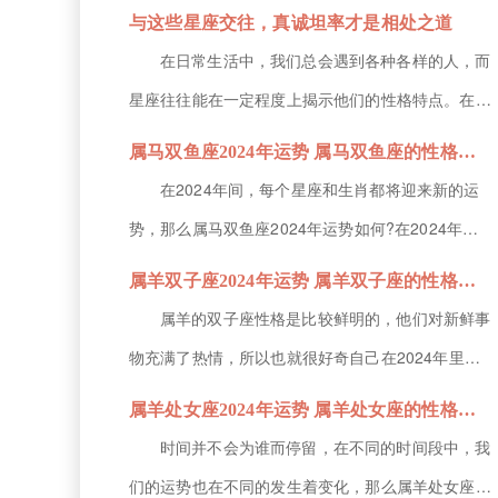
之财或通过非常规途径得到的钱财，像十二星座中的
与这些星座交往，真诚坦率才是相处之道
射手女、金牛女还有天秤女的偏财运都是比较好，那
在日常生活中，我们总会遇到各种各样的人，而
么接下来就由小编为大家带来十二星座一生财运排行
星座往往能在一定程度上揭示他们的性格特点。在与
榜的解析，希望能帮助到各位小伙伴!哪个星座女偏
特定星座交往时，你会发现，真诚与坦率才是与他们
属马双鱼座2024年运势 属马双鱼座的性格特征
财运最好呢第一名：射手座射手...
相处的最佳方式。这些星座以其独特的性格特质，对
在2024年间，每个星座和生肖都将迎来新的运
交往中的真诚与坦率有着特别的期待和要求，接下
势，那么属马双鱼座2024年运势如何?在2024年里
来，让我们一起看看这些星座都是哪几个吧！双子座
属马的双鱼座在事业方面充满着机遇，所有的付出都
属羊双子座2024年运势 属羊双子座的性格特征
双子座的人机智聪明，善于言辞，...
能得到认可，可能会迎来事业的巅峰期，那么接下来
属羊的双子座性格是比较鲜明的，他们对新鲜事
就由小编为大家带来属马双鱼座的性格特征的解析，
物充满了热情，所以也就很好奇自己在2024年里的
希望能帮助到各位小伙伴!属马双鱼座2024年运势
运势情况，那么你知道属羊双子座2024年运势如何
属羊处女座2024年运势 属羊处女座的性格特征
1、事业运势在20...
吗?属羊的双子座在2024年里不仅财运不稳定，在感
时间并不会为谁而停留，在不同的时间段中，我
情方面也会面临很多复杂的局面，接下来小编就为各
们的运势也在不同的发生着变化，那么属羊处女座