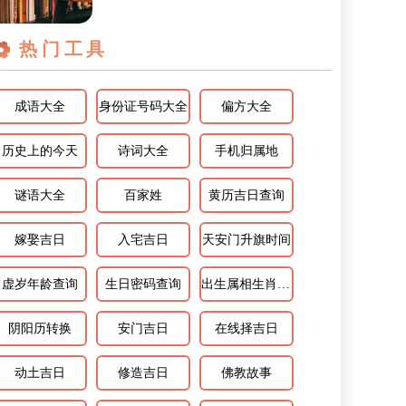
你知道属羊巨蟹座2024年运势如何吗...
热门工具
成语大全
身份证号码大全
偏方大全
历史上的今天
诗词大全
手机归属地
谜语大全
百家姓
黄历吉日查询
嫁娶吉日
入宅吉日
天安门升旗时间
虚岁年龄查询
生日密码查询
出生属相生肖查询
阴阳历转换
安门吉日
在线择吉日
动土吉日
修造吉日
佛教故事