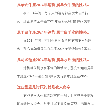
解和感激。他们的善意如同夜空中最亮的星，虽璀璨
属羊金牛座2024年运势 属羊金牛座的性格特征
却常被忽视，他们就是那些总是替人操心还不被理解
在2024年间，每个人的运势都会发生新的转
的星座。处女座处女座的人心思细腻，善于观察和分
变，那么属羊金牛座2024年运势变得如何呢?属羊的
析。他们总是能敏锐地察觉到身边人的需求和困扰，
金牛座在2024年里的整体运势不错，但也需要面临
属羊白羊座2024年运势 属羊白羊座的性格特征
并试图为他们提供最佳的解决方...
很多考验与机会，在财运方面也需要提防投资失败以
在2024年间，不同生肖的白羊座有着不同的运
及过度消费，接下来小编就为各位小伙伴带来属羊金
势，那么你知道属羊白羊座2024年运势如何?属羊的
牛座的性格特征的介绍，不要错过了。属羊金牛座
白羊座在2024年的工作期间，能够得到领导的重
属马水瓶座2024年运势 属马水瓶座的性格特征
2024年运势1、事业运...
视，并获得升职加薪的机会，所以在财富方面也是比
运势就像河水在不停的流动着，那么你知道属马
较理想的，那么下面就由小编为大家带来属羊白羊座
水瓶座2024年运势如何吗?属马的水瓶座在2024年
的性格特征的解析，感兴趣就关注下吧。属羊白羊座
里的整体运势不错，但其中他们的感情运势起伏较
这些星座最讨厌的就是被人命令
2024年运势1、事业...
大，想要脱单可以选择在上半年进行，下半年的机会
有些星座天生就喜欢掌控一切，而有些星座则极
不大，那么下面就由小编为大家带来属马水瓶座的性
度厌恶被人命令。对于那些不喜欢被束缚、渴望自由