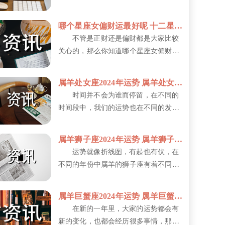
心，却往往得不到应有的理解和感激。
他...
哪个星座女偏财运最好呢 十二星座一生财运排行榜
不管是正财还是偏财都是大家比较
关心的，那么你知道哪个星座女偏财运
最好呢?偏财运通常指意外之财或通过
非...
属羊处女座2024年运势 属羊处女座的性格特征
时间并不会为谁而停留，在不同的
时间段中，我们的运势也在不同的发生
着变化，那么属羊处女座2024年运势...
属羊狮子座2024年运势 属羊狮子座的性格特征
运势就像折线图，有起也有伏，在
不同的年份中属羊的狮子座有着不同的
运势，那么属羊狮子座2024年运势如...
属羊巨蟹座2024年运势 属羊巨蟹座的性格特征
在新的一年里，大家的运势都会有
新的变化，也都会经历很多事情，那么